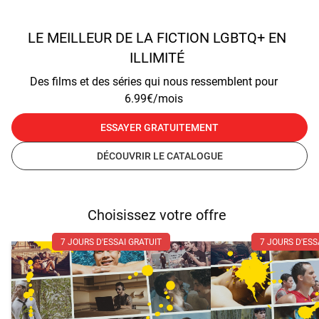
LE MEILLEUR DE LA FICTION LGBTQ+ EN
ILLIMITÉ
Des films et des séries qui nous ressemblent pour
6.99€/mois
ESSAYER GRATUITEMENT
DÉCOUVRIR LE CATALOGUE
Choisissez votre offre
7 JOURS D'ESSAI GRATUIT
7 JOURS D'ESS