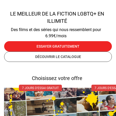
LE MEILLEUR DE LA FICTION LGBTQ+ EN
ILLIMITÉ
Des films et des séries qui nous ressemblent pour
6.99€/mois
ESSAYER GRATUITEMENT
DÉCOUVRIR LE CATALOGUE
Choisissez votre offre
7 JOURS D'ESSAI GRATUIT
7 JOURS D'ESS